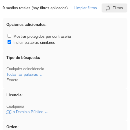
0
medios totales (hay filtros aplicados)
Limpiar filtros
Filtros
Resultados de: VDj
Opciones adicionales:
Mostrar protegidos por contraseña
Incluir palabras similares
Tipo de búsqueda:
Cualquier coincidencia
Todas las palabras
Exacta
Licencia:
Cualquiera
CC
o Dominio Público
Orden: