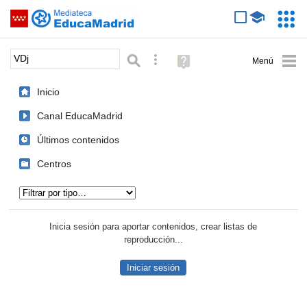
Mediateca de EducaMadrid
Saltar navegación
Servic
Educa
Palabra o frase:
Búsqueda avanzada
Ayuda
(en
ventana
Inicio
nueva)
Canal EducaMadrid
Últimos contenidos
Centros
Tipo de contenido:
Inicia sesión para aportar contenidos, crear listas de
reproducción...
Iniciar sesión