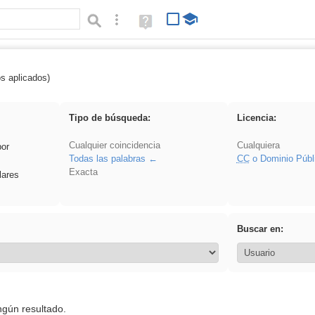
Búsqueda avanzada
Ayuda
(en
ventana
nueva)
os aplicados)
 VDj
Tipo de búsqueda:
Licencia:
Cualquier coincidencia
Cualquiera
por
Todas las palabras
CC
o Dominio Públ
Exacta
lares
Buscar en:
ngún resultado.