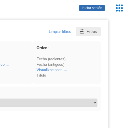
Servic
Iniciar sesión
Educa
Limpiar filtros
Filtros
Orden:
Fecha (recientes)
ico
Fecha (antiguos)
Visualizaciones
Título