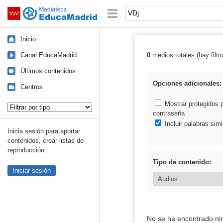
Mediateca de EducaMadrid
Saltar navegación
Palabra o frase:
Inicio
Canal EducaMadrid
0
medios totales (hay filtr
Resultados de:
Últimos contenidos
Opciones adicionales:
Centros
Tipo de contenido:
Mostrar protegidos 
contraseña
Incluir palabras simi
Inicia sesión para aportar
contenidos, crear listas de
reproducción...
Tipo de contenido:
Iniciar sesión
No se ha encontrado ni