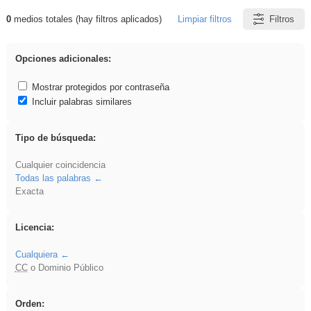
0
medios totales (hay filtros aplicados)
Limpiar filtros
Filtros
Resultados de: VDj
Opciones adicionales:
Mostrar protegidos por contraseña
Incluir palabras similares
Tipo de búsqueda:
Cualquier coincidencia
Todas las palabras
Exacta
Licencia:
Cualquiera
CC
o Dominio Público
Orden: