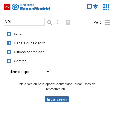
Mediateca de EducaMadrid
Saltar navegación
Servic
Educa
Palabra o frase:
Búsqueda avanzada
Ayuda
(en
ventana
Inicio
nueva)
Canal EducaMadrid
Últimos contenidos
Centros
Tipo de contenido:
Inicia sesión para aportar contenidos, crear listas de
reproducción...
Iniciar sesión