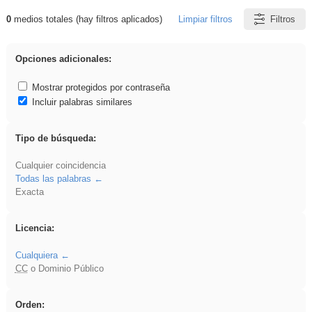
0
medios totales (hay filtros aplicados)
Limpiar filtros
Filtros
Resultados de: VDj
Opciones adicionales:
Mostrar protegidos por contraseña
Incluir palabras similares
Tipo de búsqueda:
Cualquier coincidencia
Todas las palabras
Exacta
Licencia:
Cualquiera
CC
o Dominio Público
Orden: