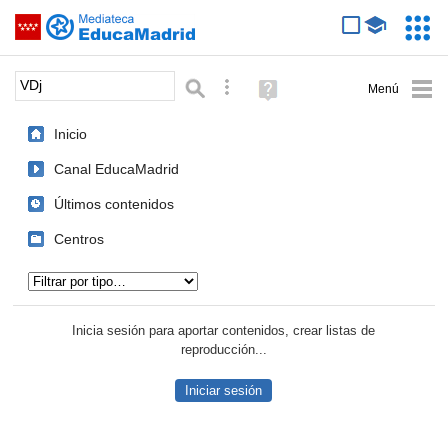
Mediateca de EducaMadrid
Saltar navegación
Servic
Educa
Palabra o frase:
Búsqueda avanzada
Ayuda
(en
ventana
Inicio
nueva)
Canal EducaMadrid
Últimos contenidos
Centros
Tipo de contenido:
Inicia sesión para aportar contenidos, crear listas de
reproducción...
Iniciar sesión