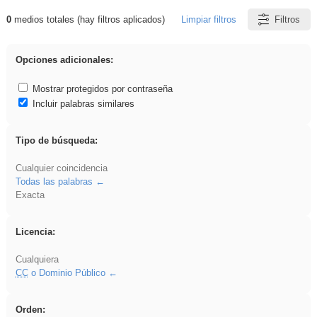
0
medios totales (hay filtros aplicados)
Limpiar filtros
Filtros
Resultados de: VDj
Opciones adicionales:
Mostrar protegidos por contraseña
Incluir palabras similares
Tipo de búsqueda:
Cualquier coincidencia
Todas las palabras
Exacta
Licencia:
Cualquiera
CC
o Dominio Público
Orden: