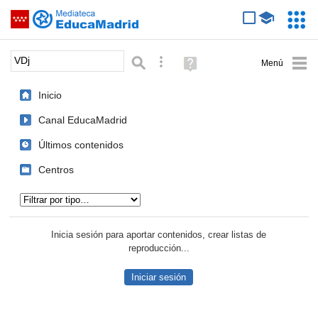
Mediateca de EducaMadrid
Saltar navegación
Servic
Educa
Palabra o frase:
Búsqueda avanzada
Ayuda
(en
ventana
Inicio
nueva)
Canal EducaMadrid
Últimos contenidos
Centros
Tipo de contenido:
Inicia sesión para aportar contenidos, crear listas de
reproducción...
Iniciar sesión