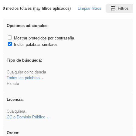
0
medios totales (hay filtros aplicados)
Limpiar filtros
Filtros
Resultados de: VDj
Opciones adicionales:
Mostrar protegidos por contraseña
Incluir palabras similares
Tipo de búsqueda:
Cualquier coincidencia
Todas las palabras
Exacta
Licencia:
Cualquiera
CC
o Dominio Público
Orden: