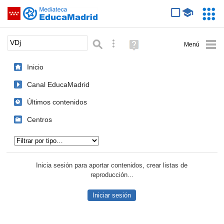
Mediateca de EducaMadrid
Saltar navegación
Servic
Educa
Palabra o frase:
Búsqueda avanzada
Ayuda
(en
ventana
Inicio
nueva)
Canal EducaMadrid
Últimos contenidos
Centros
Tipo de contenido:
Inicia sesión para aportar contenidos, crear listas de
reproducción...
Iniciar sesión