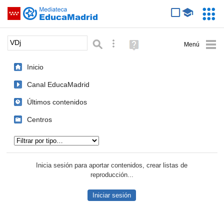
Mediateca de EducaMadrid
Saltar navegación
Servic
Educa
Palabra o frase:
Búsqueda avanzada
Ayuda
(en
ventana
Inicio
nueva)
Canal EducaMadrid
Últimos contenidos
Centros
Tipo de contenido:
Inicia sesión para aportar contenidos, crear listas de
reproducción...
Iniciar sesión