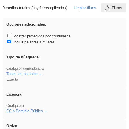
0
medios totales (hay filtros aplicados)
Limpiar filtros
Filtros
Resultados de: VDj
Opciones adicionales:
Mostrar protegidos por contraseña
Incluir palabras similares
Tipo de búsqueda:
Cualquier coincidencia
Todas las palabras
Exacta
Licencia:
Cualquiera
CC
o Dominio Público
Orden: