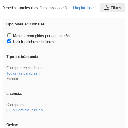
0
medios totales (hay filtros aplicados)
Limpiar filtros
Filtros
Resultados de: VDj
Opciones adicionales:
Mostrar protegidos por contraseña
Incluir palabras similares
Tipo de búsqueda:
Cualquier coincidencia
Todas las palabras
Exacta
Licencia:
Cualquiera
CC
o Dominio Público
Orden: