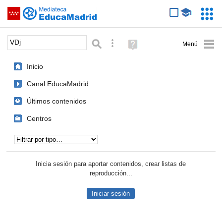
Mediateca de EducaMadrid
Saltar navegación
Servic
Educa
Palabra o frase:
Búsqueda avanzada
Ayuda
(en
ventana
Inicio
nueva)
Canal EducaMadrid
Últimos contenidos
Centros
Tipo de contenido:
Inicia sesión para aportar contenidos, crear listas de
reproducción...
Iniciar sesión