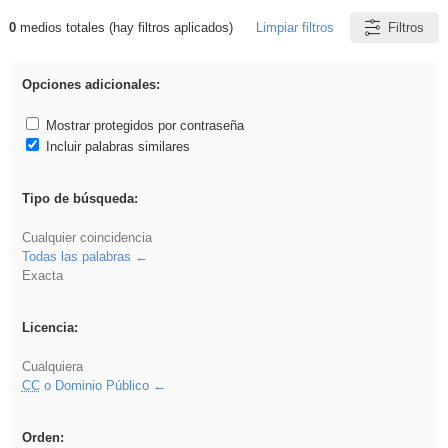
0
medios totales (hay filtros aplicados)
Limpiar filtros
Filtros
Resultados de: VDj
Opciones adicionales:
Mostrar protegidos por contraseña
Incluir palabras similares
Tipo de búsqueda:
Cualquier coincidencia
Todas las palabras
Exacta
Licencia:
Cualquiera
CC
o Dominio Público
Orden: