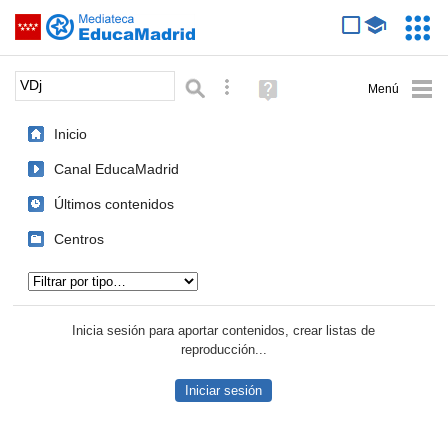
Mediateca de EducaMadrid
Saltar navegación
Servic
Educa
Palabra o frase:
Búsqueda avanzada
Ayuda
(en
ventana
Inicio
nueva)
Canal EducaMadrid
Últimos contenidos
Centros
Tipo de contenido:
Inicia sesión para aportar contenidos, crear listas de
reproducción...
Iniciar sesión