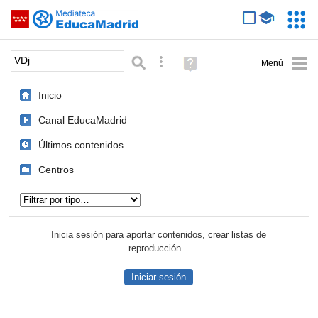
Mediateca de EducaMadrid
Saltar navegación
Servic
Educa
Palabra o frase:
Búsqueda avanzada
Ayuda
(en
ventana
Inicio
nueva)
Canal EducaMadrid
Últimos contenidos
Centros
Tipo de contenido:
Inicia sesión para aportar contenidos, crear listas de
reproducción...
Iniciar sesión