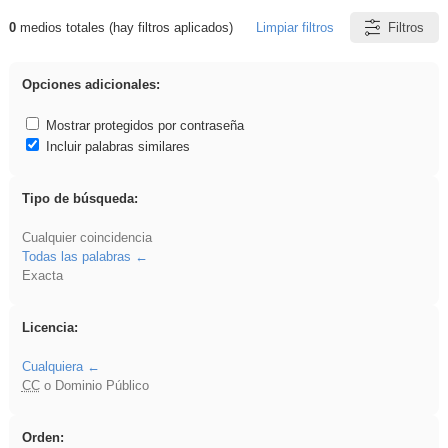
0
medios totales (hay filtros aplicados)
Limpiar filtros
Filtros
Resultados de: VDj
Opciones adicionales:
Mostrar protegidos por contraseña
Incluir palabras similares
Tipo de búsqueda:
Cualquier coincidencia
Todas las palabras
Exacta
Licencia:
Cualquiera
CC
o Dominio Público
Orden: