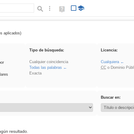
Búsqueda avanzada
Ayuda
(en
ventana
nueva)
os aplicados)
 VDj
Tipo de búsqueda:
Licencia:
Cualquier coincidencia
Cualquiera
por
Todas las palabras
CC
o Dominio Públ
Exacta
lares
Buscar en:
ngún resultado.