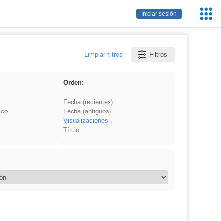
Servic
Iniciar sesión
Educa
Limpiar filtros
Filtros
Orden:
Fecha (recientes)
ico
Fecha (antiguos)
Visualizaciones
Título