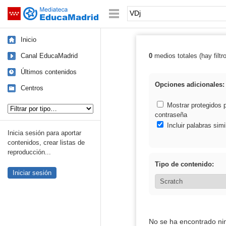
Mediateca de EducaMadrid
Saltar navegación
Palabra o frase:
Inicio
Canal EducaMadrid
0
medios totales (hay filtr
Resultados de:
Últimos contenidos
Opciones adicionales:
Centros
Tipo de contenido:
Mostrar protegidos 
contraseña
Incluir palabras simi
Inicia sesión para aportar
contenidos, crear listas de
reproducción...
Tipo de contenido:
Iniciar sesión
No se ha encontrado ni