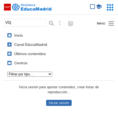
Mediateca de EducaMadrid
Saltar navegación
Servic
Educa
Palabra o frase:
Búsqueda avanzada
Ayuda
(en
ventana
Inicio
nueva)
Canal EducaMadrid
Últimos contenidos
Centros
Tipo de contenido:
Inicia sesión para aportar contenidos, crear listas de
reproducción...
Iniciar sesión