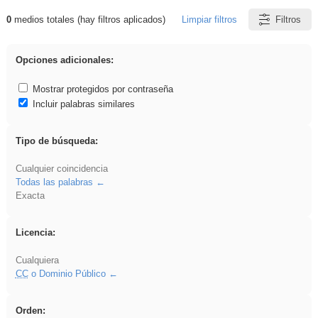
0
medios totales (hay filtros aplicados)
Limpiar filtros
Filtros
Resultados de: VDj
Opciones adicionales:
Mostrar protegidos por contraseña
Incluir palabras similares
Tipo de búsqueda:
Cualquier coincidencia
Todas las palabras
Exacta
Licencia:
Cualquiera
CC
o Dominio Público
Orden: