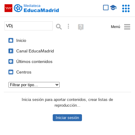
Mediateca de EducaMadrid
Saltar navegación
Servic
Educa
Palabra o frase:
Búsqueda avanzada
Ayuda
(en
ventana
Inicio
nueva)
Canal EducaMadrid
Últimos contenidos
Centros
Tipo de contenido:
Inicia sesión para aportar contenidos, crear listas de
reproducción...
Iniciar sesión