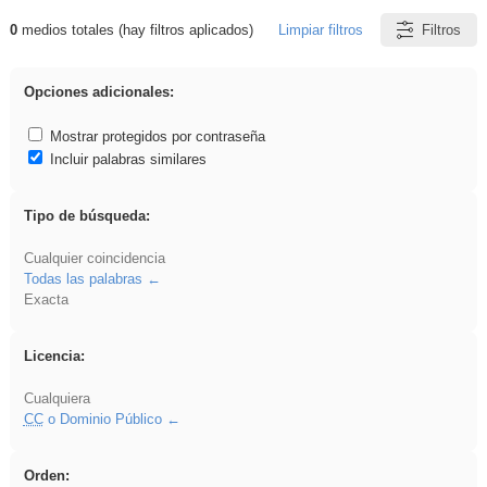
0
medios totales (hay filtros aplicados)
Limpiar filtros
Filtros
Resultados de: VDj
Opciones adicionales:
Mostrar protegidos por contraseña
Incluir palabras similares
Tipo de búsqueda:
Cualquier coincidencia
Todas las palabras
Exacta
Licencia:
Cualquiera
CC
o Dominio Público
Orden: