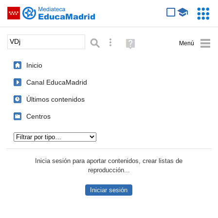
Mediateca de EducaMadrid
Saltar navegación
Servic
Educa
Palabra o frase:
Búsqueda avanzada
Ayuda
(en
ventana
Inicio
nueva)
Canal EducaMadrid
Últimos contenidos
Centros
Tipo de contenido:
Inicia sesión para aportar contenidos, crear listas de
reproducción...
Iniciar sesión