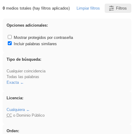
0
medios totales (hay filtros aplicados)
Limpiar filtros
Filtros
Resultados de: VDj
Opciones adicionales:
Mostrar protegidos por contraseña
Incluir palabras similares
Tipo de búsqueda:
Cualquier coincidencia
Todas las palabras
Exacta
Licencia:
Cualquiera
CC
o Dominio Público
Orden: