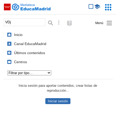
Mediateca de EducaMadrid
Saltar navegación
Servic
Educa
Palabra o frase:
Búsqueda avanzada
Ayuda
(en
ventana
Inicio
nueva)
Canal EducaMadrid
Últimos contenidos
Centros
Tipo de contenido:
Inicia sesión para aportar contenidos, crear listas de
reproducción...
Iniciar sesión