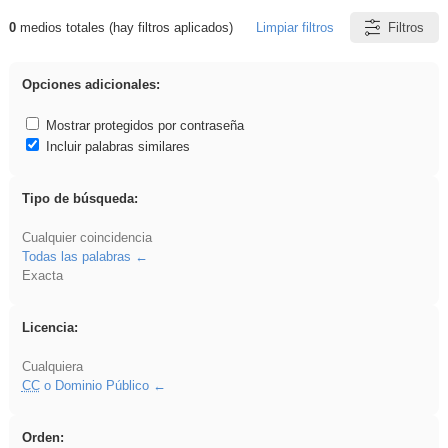
0
medios totales (hay filtros aplicados)
Limpiar filtros
Filtros
Resultados de: VDj
Opciones adicionales:
Mostrar protegidos por contraseña
Incluir palabras similares
Tipo de búsqueda:
Cualquier coincidencia
Todas las palabras
Exacta
Licencia:
Cualquiera
CC
o Dominio Público
Orden: