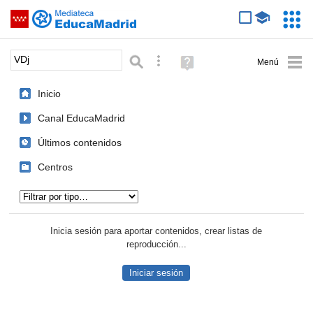
Mediateca de EducaMadrid
Saltar navegación
Servic
Educa
Palabra o frase:
Búsqueda avanzada
Ayuda
(en
ventana
Inicio
nueva)
Canal EducaMadrid
Últimos contenidos
Centros
Tipo de contenido:
Inicia sesión para aportar contenidos, crear listas de
reproducción...
Iniciar sesión