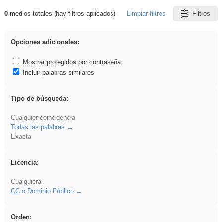
0
medios totales (hay filtros aplicados)
Limpiar filtros
Filtros
Resultados de: VDj
Opciones adicionales:
Mostrar protegidos por contraseña
Incluir palabras similares
Tipo de búsqueda:
Cualquier coincidencia
Todas las palabras
Exacta
Licencia:
Cualquiera
CC
o Dominio Público
Orden: