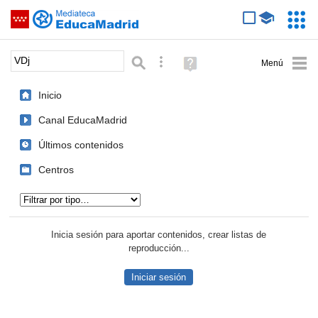
Mediateca de EducaMadrid
Saltar navegación
Servic
Educa
Palabra o frase:
Búsqueda avanzada
Ayuda
(en
ventana
Inicio
nueva)
Canal EducaMadrid
Últimos contenidos
Centros
Tipo de contenido:
Inicia sesión para aportar contenidos, crear listas de
reproducción...
Iniciar sesión