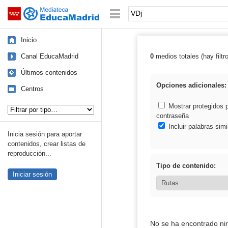
Mediateca de EducaMadrid
Saltar navegación
Palabra o frase:
Inicio
Canal EducaMadrid
0
medios totales (hay filtr
Resultados de:
Últimos contenidos
Opciones adicionales:
Centros
Tipo de contenido:
Mostrar protegidos 
contraseña
Incluir palabras simi
Inicia sesión para aportar
contenidos, crear listas de
reproducción...
Tipo de contenido:
Iniciar sesión
No se ha encontrado ni