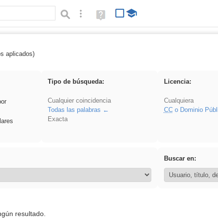
Búsqueda avanzada
Ayuda
(en
ventana
nueva)
os aplicados)
 VDj
Tipo de búsqueda:
Licencia:
Cualquier coincidencia
Cualquiera
por
Todas las palabras
CC
o Dominio Públ
Exacta
lares
Buscar en:
ngún resultado.