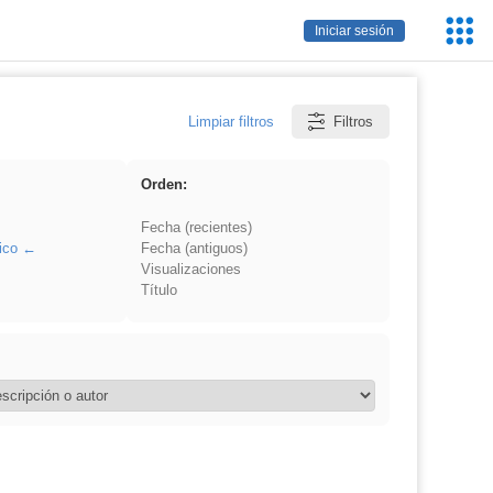
Servic
Iniciar sesión
Educa
Limpiar filtros
Filtros
Orden:
Fecha (recientes)
ico
Fecha (antiguos)
Visualizaciones
Título