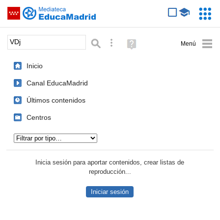
Mediateca de EducaMadrid
Saltar navegación
Servic
Educa
Palabra o frase:
Búsqueda avanzada
Ayuda
(en
ventana
Inicio
nueva)
Canal EducaMadrid
Últimos contenidos
Centros
Tipo de contenido:
Inicia sesión para aportar contenidos, crear listas de
reproducción...
Iniciar sesión