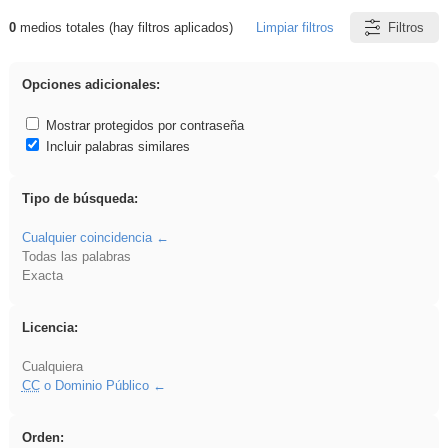
0
medios totales (hay filtros aplicados)
Limpiar filtros
Filtros
Resultados de: VDj
Opciones adicionales:
Mostrar protegidos por contraseña
Incluir palabras similares
Tipo de búsqueda:
Cualquier coincidencia
Todas las palabras
Exacta
Licencia:
Cualquiera
CC
o Dominio Público
Orden: