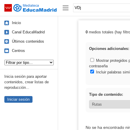
Mediateca de EducaMadrid
Saltar navegación
Palabra o frase:
Inicio
Canal EducaMadrid
0
medios totales (hay filtr
Resultados de:
Últimos contenidos
Opciones adicionales:
Centros
Tipo de contenido:
Mostrar protegidos 
contraseña
Incluir palabras simi
Inicia sesión para aportar
contenidos, crear listas de
reproducción...
Tipo de contenido:
Iniciar sesión
No se ha encontrado ni