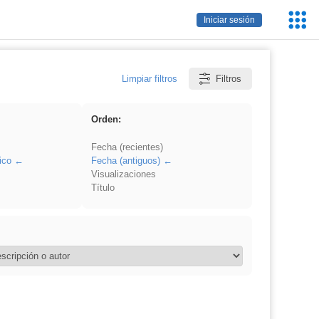
Servic
Iniciar sesión
Educa
Limpiar filtros
Filtros
Orden:
Fecha (recientes)
ico
Fecha (antiguos)
Visualizaciones
Título