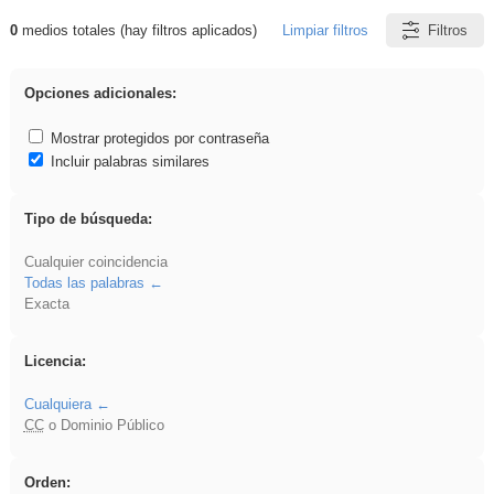
0
medios totales (hay filtros aplicados)
Limpiar filtros
Filtros
Resultados de: VDj
Opciones adicionales:
Mostrar protegidos por contraseña
Incluir palabras similares
Tipo de búsqueda:
Cualquier coincidencia
Todas las palabras
Exacta
Licencia:
Cualquiera
CC
o Dominio Público
Orden: