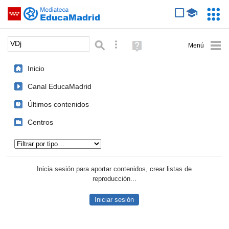
Mediateca de EducaMadrid
Saltar navegación
Servic
Educa
Palabra o frase:
Búsqueda avanzada
Ayuda
(en
ventana
Inicio
nueva)
Canal EducaMadrid
Últimos contenidos
Centros
Tipo de contenido:
Inicia sesión para aportar contenidos, crear listas de
reproducción...
Iniciar sesión