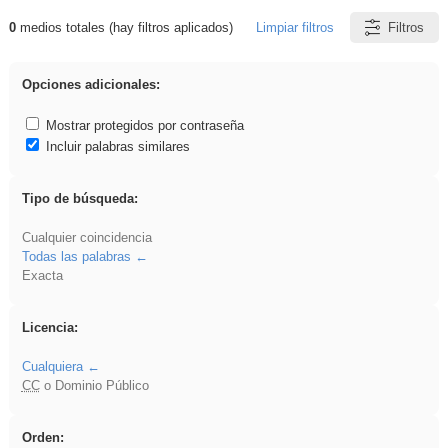
0
medios totales (hay filtros aplicados)
Limpiar filtros
Filtros
Resultados de: VDj
Opciones adicionales:
Mostrar protegidos por contraseña
Incluir palabras similares
Tipo de búsqueda:
Cualquier coincidencia
Todas las palabras
Exacta
Licencia:
Cualquiera
CC
o Dominio Público
Orden: