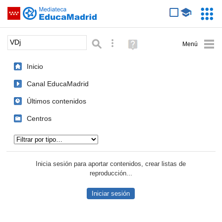
Mediateca de EducaMadrid
Saltar navegación
Servic
Educa
Palabra o frase:
Búsqueda avanzada
Ayuda
(en
ventana
Inicio
nueva)
Canal EducaMadrid
Últimos contenidos
Centros
Tipo de contenido:
Inicia sesión para aportar contenidos, crear listas de
reproducción...
Iniciar sesión