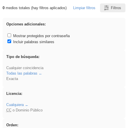
0
medios totales (hay filtros aplicados)
Limpiar filtros
Filtros
Resultados de: VDj
Opciones adicionales:
Mostrar protegidos por contraseña
Incluir palabras similares
Tipo de búsqueda:
Cualquier coincidencia
Todas las palabras
Exacta
Licencia:
Cualquiera
CC
o Dominio Público
Orden: