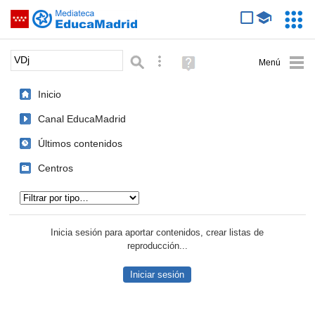
Mediateca de EducaMadrid
Saltar navegación
Servic
Educa
Palabra o frase:
Búsqueda avanzada
Ayuda
(en
ventana
Inicio
nueva)
Canal EducaMadrid
Últimos contenidos
Centros
Tipo de contenido:
Inicia sesión para aportar contenidos, crear listas de
reproducción...
Iniciar sesión