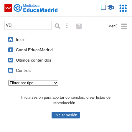
Mediateca de EducaMadrid
Saltar navegación
Servic
Educa
Palabra o frase:
Búsqueda avanzada
Ayuda
(en
ventana
Inicio
nueva)
Canal EducaMadrid
Últimos contenidos
Centros
Tipo de contenido:
Inicia sesión para aportar contenidos, crear listas de
reproducción...
Iniciar sesión