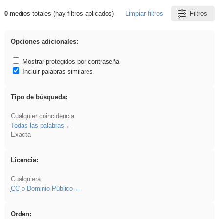
0
medios totales (hay filtros aplicados)
Limpiar filtros
Filtros
Resultados de: VDj
Opciones adicionales:
Mostrar protegidos por contraseña
Incluir palabras similares
Tipo de búsqueda:
Cualquier coincidencia
Todas las palabras
Exacta
Licencia:
Cualquiera
CC
o Dominio Público
Orden: