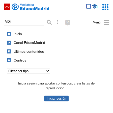
Mediateca de EducaMadrid
Saltar navegación
Servic
Educa
Palabra o frase:
Búsqueda avanzada
Ayuda
(en
ventana
Inicio
nueva)
Canal EducaMadrid
Últimos contenidos
Centros
Tipo de contenido:
Inicia sesión para aportar contenidos, crear listas de
reproducción...
Iniciar sesión