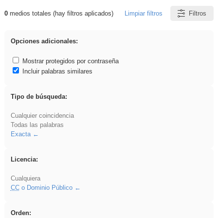
0
medios totales (hay filtros aplicados)
Limpiar filtros
Filtros
Resultados de: VDj
Opciones adicionales:
Mostrar protegidos por contraseña
Incluir palabras similares
Tipo de búsqueda:
Cualquier coincidencia
Todas las palabras
Exacta
Licencia:
Cualquiera
CC
o Dominio Público
Orden: