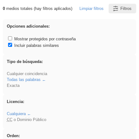
0
medios totales (hay filtros aplicados)
Limpiar filtros
Filtros
Resultados de: VDj
Opciones adicionales:
Mostrar protegidos por contraseña
Incluir palabras similares
Tipo de búsqueda:
Cualquier coincidencia
Todas las palabras
Exacta
Licencia:
Cualquiera
CC
o Dominio Público
Orden: