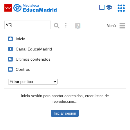
Mediateca de EducaMadrid
Saltar navegación
Servic
Educa
Palabra o frase:
Búsqueda avanzada
Ayuda
(en
ventana
Inicio
nueva)
Canal EducaMadrid
Últimos contenidos
Centros
Tipo de contenido:
Inicia sesión para aportar contenidos, crear listas de
reproducción...
Iniciar sesión