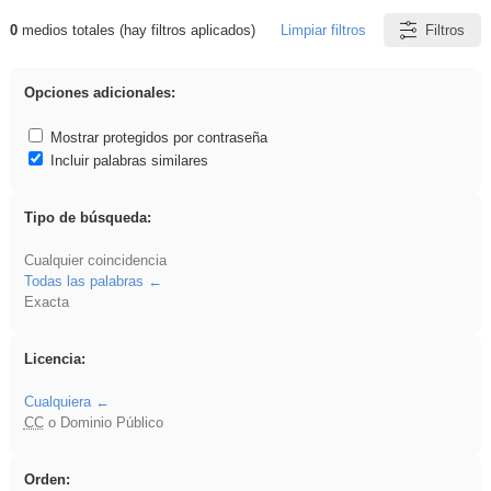
0
medios totales (hay filtros aplicados)
Limpiar filtros
Filtros
Resultados de: VDj
Opciones adicionales:
Mostrar protegidos por contraseña
Incluir palabras similares
Tipo de búsqueda:
Cualquier coincidencia
Todas las palabras
Exacta
Licencia:
Cualquiera
CC
o Dominio Público
Orden: