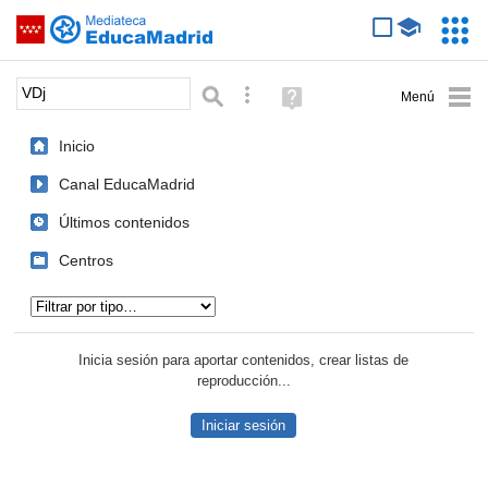
Mediateca de EducaMadrid
Saltar navegación
Servic
Educa
Palabra o frase:
Búsqueda avanzada
Ayuda
(en
ventana
Inicio
nueva)
Canal EducaMadrid
Últimos contenidos
Centros
Tipo de contenido:
Inicia sesión para aportar contenidos, crear listas de
reproducción...
Iniciar sesión