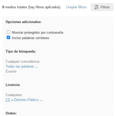
0
medios totales (hay filtros aplicados)
Limpiar filtros
Filtros
Resultados de: VDj
Opciones adicionales:
Mostrar protegidos por contraseña
Incluir palabras similares
Tipo de búsqueda:
Cualquier coincidencia
Todas las palabras
Exacta
Licencia:
Cualquiera
CC
o Dominio Público
Orden: