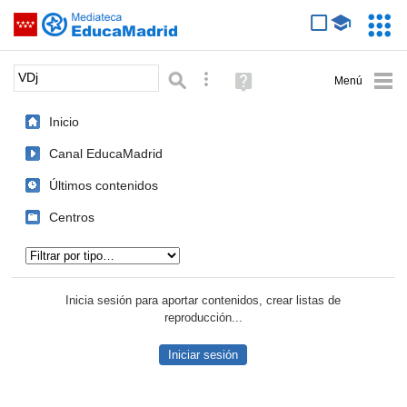
Mediateca de EducaMadrid
Saltar navegación
Servic
Educa
Palabra o frase:
Búsqueda avanzada
Ayuda
(en
ventana
Inicio
nueva)
Canal EducaMadrid
Últimos contenidos
Centros
Tipo de contenido:
Inicia sesión para aportar contenidos, crear listas de
reproducción...
Iniciar sesión