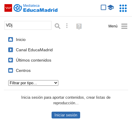
Mediateca de EducaMadrid
Saltar navegación
Servic
Educa
Palabra o frase:
Búsqueda avanzada
Ayuda
(en
ventana
Inicio
nueva)
Canal EducaMadrid
Últimos contenidos
Centros
Tipo de contenido:
Inicia sesión para aportar contenidos, crear listas de
reproducción...
Iniciar sesión