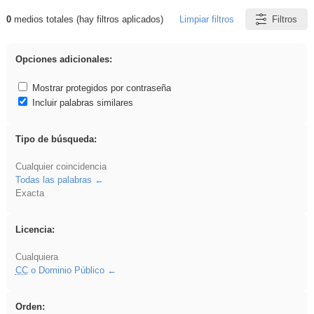
0
medios totales (hay filtros aplicados)
Limpiar filtros
Filtros
Resultados de: VDj
Opciones adicionales:
Mostrar protegidos por contraseña
Incluir palabras similares
Tipo de búsqueda:
Cualquier coincidencia
Todas las palabras
Exacta
Licencia:
Cualquiera
CC
o Dominio Público
Orden: