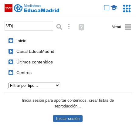
Mediateca de EducaMadrid
Saltar navegación
Servic
Educa
Palabra o frase:
Búsqueda avanzada
Ayuda
(en
ventana
Inicio
nueva)
Canal EducaMadrid
Últimos contenidos
Centros
Tipo de contenido:
Inicia sesión para aportar contenidos, crear listas de
reproducción...
Iniciar sesión