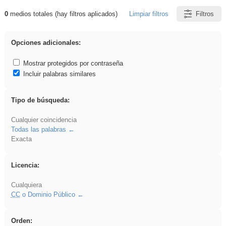
0
medios totales (hay filtros aplicados)
Limpiar filtros
Filtros
Resultados de: VDj
Opciones adicionales:
Mostrar protegidos por contraseña
Incluir palabras similares
Tipo de búsqueda:
Cualquier coincidencia
Todas las palabras
Exacta
Licencia:
Cualquiera
CC
o Dominio Público
Orden: