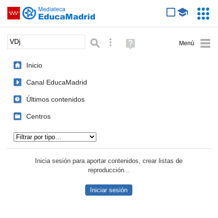
Mediateca de EducaMadrid
Saltar navegación
Servic
Educa
Palabra o frase:
Búsqueda avanzada
Ayuda
(en
ventana
Inicio
nueva)
Canal EducaMadrid
Últimos contenidos
Centros
Tipo de contenido:
Inicia sesión para aportar contenidos, crear listas de
reproducción...
Iniciar sesión