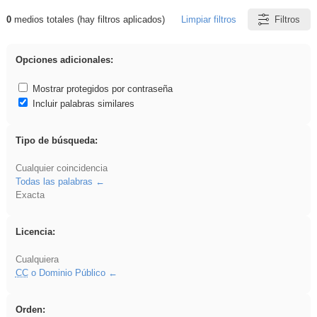
0
medios totales (hay filtros aplicados)
Limpiar filtros
Filtros
Resultados de: VDj
Opciones adicionales:
Mostrar protegidos por contraseña
Incluir palabras similares
Tipo de búsqueda:
Cualquier coincidencia
Todas las palabras
Exacta
Licencia:
Cualquiera
CC
o Dominio Público
Orden: