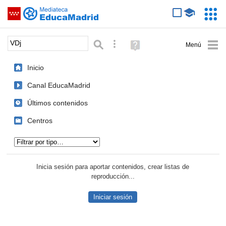
Mediateca de EducaMadrid
Saltar navegación
Servic
Educa
Palabra o frase:
Búsqueda avanzada
Ayuda
(en
ventana
Inicio
nueva)
Canal EducaMadrid
Últimos contenidos
Centros
Tipo de contenido:
Inicia sesión para aportar contenidos, crear listas de
reproducción...
Iniciar sesión