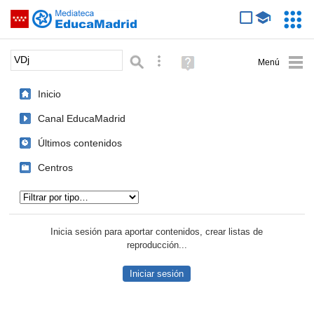
Mediateca de EducaMadrid
Saltar navegación
Servic
Educa
Palabra o frase:
Búsqueda avanzada
Ayuda
(en
ventana
Inicio
nueva)
Canal EducaMadrid
Últimos contenidos
Centros
Tipo de contenido:
Inicia sesión para aportar contenidos, crear listas de
reproducción...
Iniciar sesión