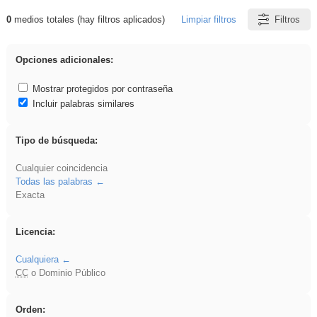
0
medios totales (hay filtros aplicados)
Limpiar filtros
Filtros
Resultados de: VDj
Opciones adicionales:
Mostrar protegidos por contraseña
Incluir palabras similares
Tipo de búsqueda:
Cualquier coincidencia
Todas las palabras
Exacta
Licencia:
Cualquiera
CC
o Dominio Público
Orden: