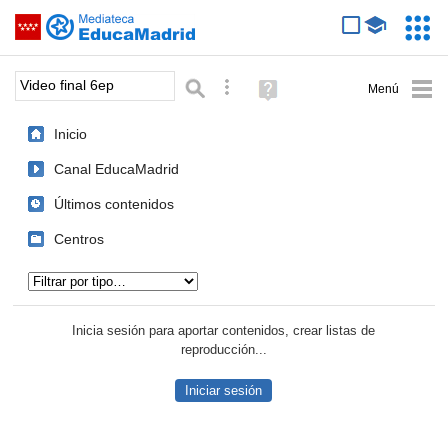
Mediateca de EducaMadrid
Saltar navegación
Servic
Educa
Palabra o frase:
Búsqueda avanzada
Ayuda
(en
ventana
Inicio
nueva)
Canal EducaMadrid
Últimos contenidos
Centros
Tipo de contenido:
Inicia sesión para aportar contenidos, crear listas de
reproducción...
Iniciar sesión