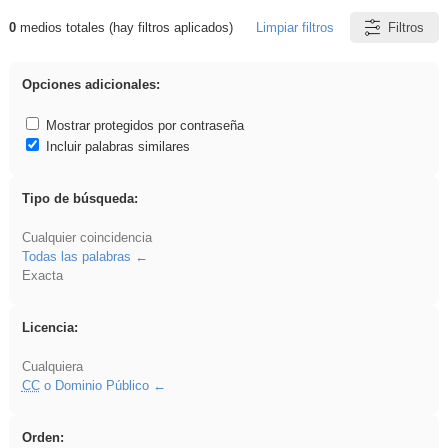
0
medios totales (hay filtros aplicados)
Limpiar filtros
Filtros
Resultados de: Video final 6ep
Opciones adicionales:
Mostrar protegidos por contraseña
Incluir palabras similares
Tipo de búsqueda:
Cualquier coincidencia
Todas las palabras
Exacta
Licencia:
Cualquiera
CC
o Dominio Público
Orden: