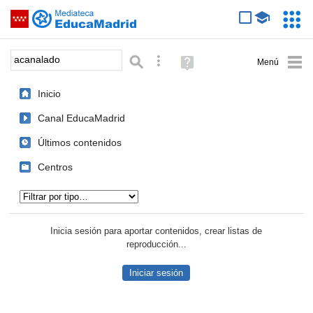
Mediateca de EducaMadrid
Saltar navegación
Servic
Educa
Palabra o frase:
Búsqueda avanzada
Ayuda
(en
ventana
Inicio
nueva)
Canal EducaMadrid
Últimos contenidos
Centros
Tipo de contenido:
Inicia sesión para aportar contenidos, crear listas de
reproducción...
Iniciar sesión