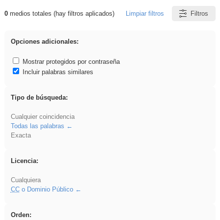
0
medios totales (hay filtros aplicados)
Limpiar filtros
Filtros
Resultados de: acanalado
Opciones adicionales:
Mostrar protegidos por contraseña
Incluir palabras similares
Tipo de búsqueda:
Cualquier coincidencia
Todas las palabras
Exacta
Licencia:
Cualquiera
CC
o Dominio Público
Orden: