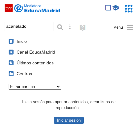
Mediateca de EducaMadrid
Saltar navegación
Servic
Educa
Palabra o frase:
Búsqueda avanzada
Ayuda
(en
ventana
Inicio
nueva)
Canal EducaMadrid
Últimos contenidos
Centros
Tipo de contenido:
Inicia sesión para aportar contenidos, crear listas de
reproducción...
Iniciar sesión