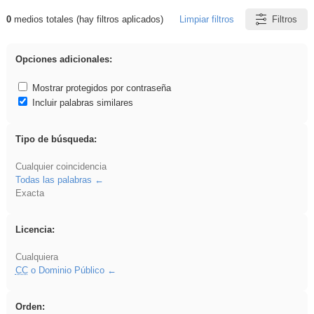
0
medios totales (hay filtros aplicados)
Limpiar filtros
Filtros
Resultados de: acanalado
Opciones adicionales:
Mostrar protegidos por contraseña
Incluir palabras similares
Tipo de búsqueda:
Cualquier coincidencia
Todas las palabras
Exacta
Licencia:
Cualquiera
CC
o Dominio Público
Orden: