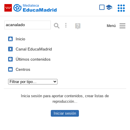
Mediateca de EducaMadrid
Saltar navegación
Servic
Educa
Palabra o frase:
Búsqueda avanzada
Ayuda
(en
ventana
Inicio
nueva)
Canal EducaMadrid
Últimos contenidos
Centros
Tipo de contenido:
Inicia sesión para aportar contenidos, crear listas de
reproducción...
Iniciar sesión