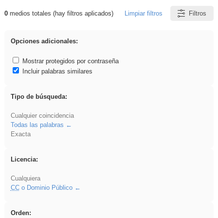
0
medios totales (hay filtros aplicados)
Limpiar filtros
Filtros
Resultados de: acanalado
Opciones adicionales:
Mostrar protegidos por contraseña
Incluir palabras similares
Tipo de búsqueda:
Cualquier coincidencia
Todas las palabras
Exacta
Licencia:
Cualquiera
CC
o Dominio Público
Orden: