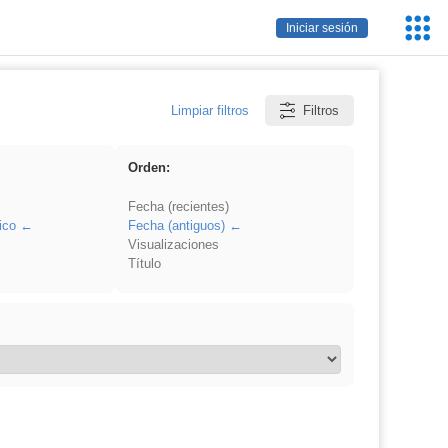
Servic
Iniciar sesión
Educa
Limpiar filtros
Filtros
Orden:
Fecha (recientes)
ico
Fecha (antiguos)
Visualizaciones
Título