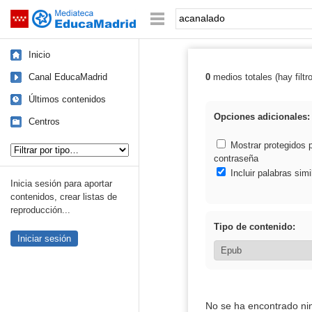
Mediateca de EducaMadrid
Saltar navegación
Palabra o frase:
Inicio
Canal EducaMadrid
0
medios totales (hay filtr
Resultados de:
Últimos contenidos
Opciones adicionales:
Centros
Tipo de contenido:
Mostrar protegidos 
contraseña
Incluir palabras simi
Inicia sesión para aportar
contenidos, crear listas de
reproducción...
Tipo de contenido:
Iniciar sesión
No se ha encontrado ni