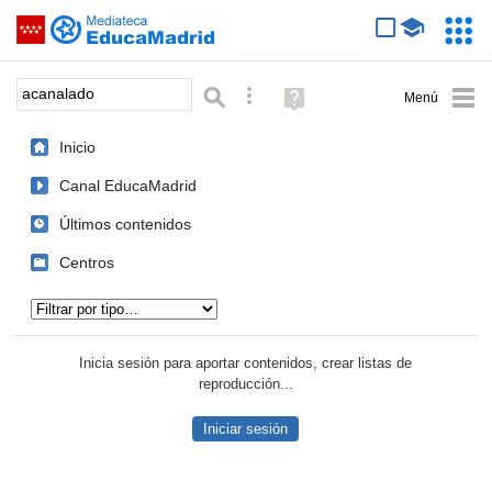
Mediateca de EducaMadrid
Saltar navegación
Servic
Educa
Palabra o frase:
Búsqueda avanzada
Ayuda
(en
ventana
Inicio
nueva)
Canal EducaMadrid
Últimos contenidos
Centros
Tipo de contenido:
Inicia sesión para aportar contenidos, crear listas de
reproducción...
Iniciar sesión