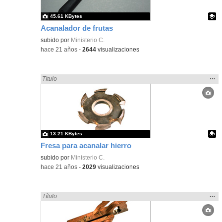
45.61 KBytes
Acanalador de frutas
Contenido educativo.
subido por
Ministerio C.
-
hace 21 años
-
2644
visualizaciones
Mos
…
Encontrado «acanalado» en:
Título
la
ubic
de l
bús
13.21 KBytes
Fresa para acanalar hierro
Contenido educativo.
subido por
Ministerio C.
-
hace 21 años
-
2029
visualizaciones
Mos
…
Encontrado «acanalado» en:
Título
la
ubic
de l