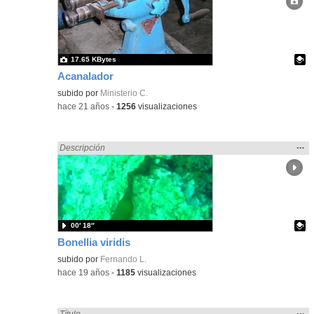
ubic
de l
bús
17.65 KBytes
Acanalador
Contenido educativo.
subido por
Ministerio C.
-
hace 21 años
-
1256
visualizaciones
Mos
…
Encontrado «acanalado» en:
Descripción
la
ubic
de l
bús
00′ 18″
Bonellia viridis
Contenido educativo.
subido por
Fernando L.
-
hace 19 años
-
1185
visualizaciones
Mos
…
Encontrado «acanalado» en:
Título