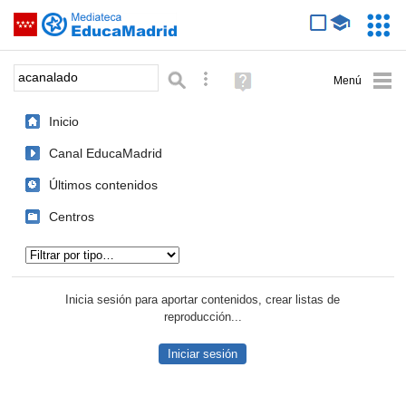
Mediateca de EducaMadrid
Saltar navegación
Servic
Educa
Palabra o frase:
Búsqueda avanzada
Ayuda
(en
ventana
Inicio
nueva)
Canal EducaMadrid
Últimos contenidos
Centros
Tipo de contenido:
Inicia sesión para aportar contenidos, crear listas de
reproducción...
Iniciar sesión