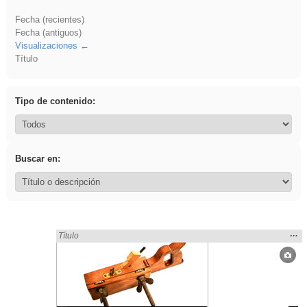
Fecha (recientes)
Fecha (antiguos)
Visualizaciones
Título
Tipo de contenido:
Buscar en:
Mos
…
Encontrado «acanalado» en:
Título
la
ubic
de l
bús