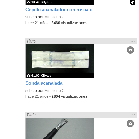
13.42 KBytes
Cepillo acanalador con rosca de metal
Contenido educativo.
subido por
Ministerio C.
-
hace 21 años
-
3460
visualizaciones
Mos
…
Encontrado «acanalado» en:
Título
la
ubic
de l
bús
61.00 KBytes
Sonda acanalada
subido por
Ministerio C.
-
hace 21 años
-
2804
visualizaciones
Mos
…
Encontrado «acanalado» en:
Título
la
ubic
de l
bús