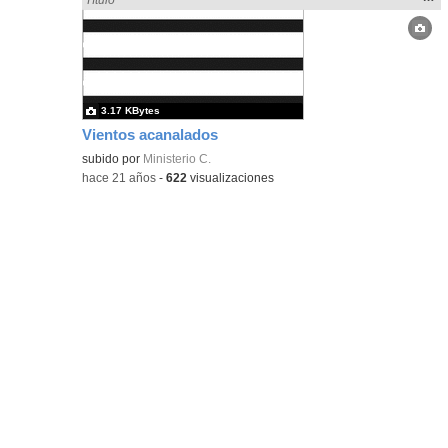
la
ubic
de l
bús
3.17 KBytes
Vientos acanalados
subido por
Ministerio C.
-
hace 21 años
-
622
visualizaciones