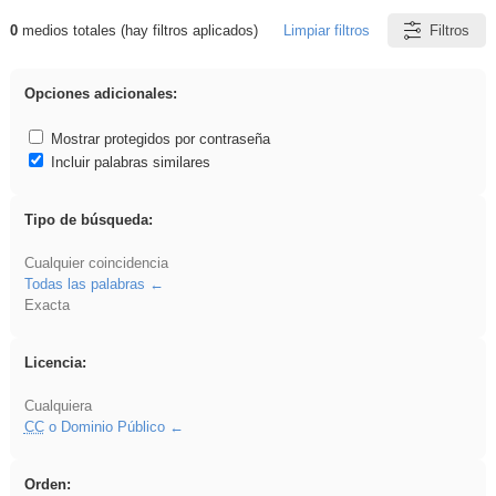
0
medios totales (hay filtros aplicados)
Limpiar filtros
Filtros
Resultados de: acanalado
Opciones adicionales:
Mostrar protegidos por contraseña
Incluir palabras similares
Tipo de búsqueda:
Cualquier coincidencia
Todas las palabras
Exacta
Licencia:
Cualquiera
CC
o Dominio Público
Orden: