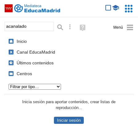
Mediateca de EducaMadrid
Saltar navegación
Servic
Educa
Palabra o frase:
Búsqueda avanzada
Ayuda
(en
ventana
Inicio
nueva)
Canal EducaMadrid
Últimos contenidos
Centros
Tipo de contenido:
Inicia sesión para aportar contenidos, crear listas de
reproducción...
Iniciar sesión