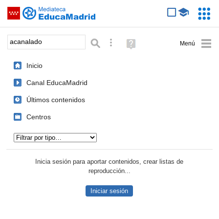
Mediateca de EducaMadrid
Saltar navegación
Servic
Educa
Palabra o frase:
Búsqueda avanzada
Ayuda
(en
ventana
Inicio
nueva)
Canal EducaMadrid
Últimos contenidos
Centros
Tipo de contenido:
Inicia sesión para aportar contenidos, crear listas de
reproducción...
Iniciar sesión