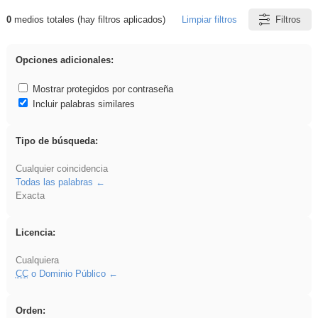
0
medios totales (hay filtros aplicados)
Limpiar filtros
Filtros
Resultados de: acanalado
Opciones adicionales:
Mostrar protegidos por contraseña
Incluir palabras similares
Tipo de búsqueda:
Cualquier coincidencia
Todas las palabras
Exacta
Licencia:
Cualquiera
CC
o Dominio Público
Orden: