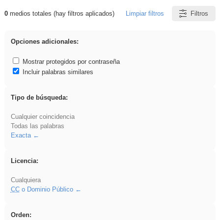
0
medios totales (hay filtros aplicados)
Limpiar filtros
Filtros
Resultados de: acanalado
Opciones adicionales:
Mostrar protegidos por contraseña
Incluir palabras similares
Tipo de búsqueda:
Cualquier coincidencia
Todas las palabras
Exacta
Licencia:
Cualquiera
CC
o Dominio Público
Orden: