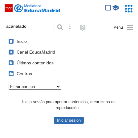
Mediateca de EducaMadrid
Saltar navegación
Servic
Educa
Palabra o frase:
Búsqueda avanzada
Ayuda
(en
ventana
Inicio
nueva)
Canal EducaMadrid
Últimos contenidos
Centros
Tipo de contenido:
Inicia sesión para aportar contenidos, crear listas de
reproducción...
Iniciar sesión