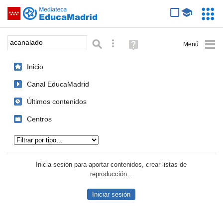
Mediateca de EducaMadrid
Saltar navegación
Servic
Educa
Palabra o frase:
Búsqueda avanzada
Ayuda
(en
ventana
Inicio
nueva)
Canal EducaMadrid
Últimos contenidos
Centros
Tipo de contenido:
Inicia sesión para aportar contenidos, crear listas de
reproducción...
Iniciar sesión