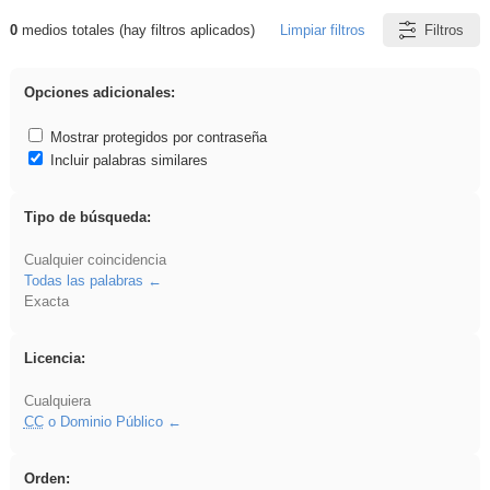
0
medios totales (hay filtros aplicados)
Limpiar filtros
Filtros
Resultados de: acanalado
Opciones adicionales:
Mostrar protegidos por contraseña
Incluir palabras similares
Tipo de búsqueda:
Cualquier coincidencia
Todas las palabras
Exacta
Licencia:
Cualquiera
CC
o Dominio Público
Orden: