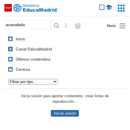
Mediateca de EducaMadrid
Saltar navegación
Servic
Educa
Palabra o frase:
Búsqueda avanzada
Ayuda
(en
ventana
Inicio
nueva)
Canal EducaMadrid
Últimos contenidos
Centros
Tipo de contenido:
Inicia sesión para aportar contenidos, crear listas de
reproducción...
Iniciar sesión