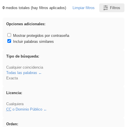
0
medios totales (hay filtros aplicados)
Limpiar filtros
Filtros
Resultados de: acanalado
Opciones adicionales:
Mostrar protegidos por contraseña
Incluir palabras similares
Tipo de búsqueda:
Cualquier coincidencia
Todas las palabras
Exacta
Licencia:
Cualquiera
CC
o Dominio Público
Orden: