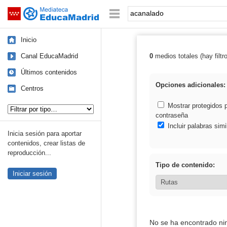
Mediateca de EducaMadrid
Saltar navegación
Palabra o frase:
Inicio
Canal EducaMadrid
0
medios totales (hay filtr
Resultados de:
Últimos contenidos
Opciones adicionales:
Centros
Tipo de contenido:
Mostrar protegidos 
contraseña
Incluir palabras simi
Inicia sesión para aportar
contenidos, crear listas de
reproducción...
Tipo de contenido:
Iniciar sesión
No se ha encontrado ni