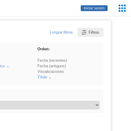
Servic
Iniciar sesión
Educa
Limpiar filtros
Filtros
Orden:
Fecha (recientes)
ico
Fecha (antiguos)
Visualizaciones
Título