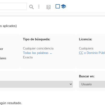
Búsqueda avanzada
Ayuda
(en
ventana
nueva)
os aplicados)
 acanalado
Tipo de búsqueda:
Licencia:
Cualquier coincidencia
Cualquiera
por
Todas las palabras
CC
o Dominio Públ
Exacta
lares
Buscar en:
ngún resultado.