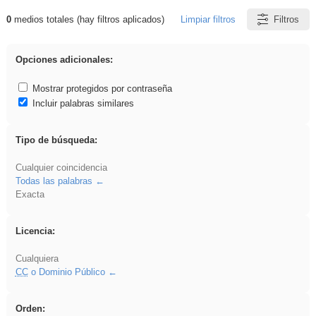
0
medios totales (hay filtros aplicados)
Limpiar filtros
Filtros
Resultados de: acanalado
Opciones adicionales:
Mostrar protegidos por contraseña
Incluir palabras similares
Tipo de búsqueda:
Cualquier coincidencia
Todas las palabras
Exacta
Licencia:
Cualquiera
CC
o Dominio Público
Orden: