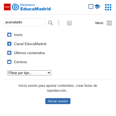
Mediateca de EducaMadrid
Saltar navegación
Servic
Educa
Palabra o frase:
Búsqueda avanzada
Ayuda
(en
ventana
Inicio
nueva)
Canal EducaMadrid
Últimos contenidos
Centros
Tipo de contenido:
Inicia sesión para aportar contenidos, crear listas de
reproducción...
Iniciar sesión