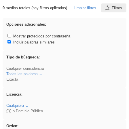
0
medios totales (hay filtros aplicados)
Limpiar filtros
Filtros
Resultados de: acanalado
Opciones adicionales:
Mostrar protegidos por contraseña
Incluir palabras similares
Tipo de búsqueda:
Cualquier coincidencia
Todas las palabras
Exacta
Licencia:
Cualquiera
CC
o Dominio Público
Orden: