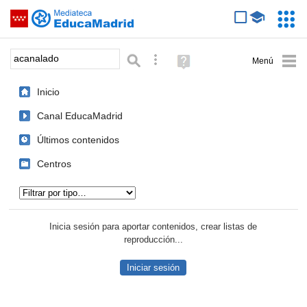
Mediateca de EducaMadrid
Saltar navegación
Servic
Educa
Palabra o frase:
Búsqueda avanzada
Ayuda
(en
ventana
Inicio
nueva)
Canal EducaMadrid
Últimos contenidos
Centros
Tipo de contenido:
Inicia sesión para aportar contenidos, crear listas de
reproducción...
Iniciar sesión