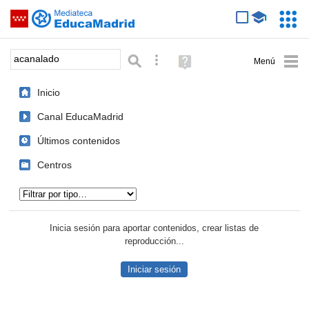
Mediateca de EducaMadrid
Saltar navegación
Servic
Educa
Palabra o frase:
Búsqueda avanzada
Ayuda
(en
ventana
Inicio
nueva)
Canal EducaMadrid
Últimos contenidos
Centros
Tipo de contenido:
Inicia sesión para aportar contenidos, crear listas de
reproducción...
Iniciar sesión