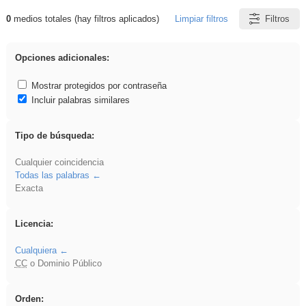
0
medios totales (hay filtros aplicados)
Limpiar filtros
Filtros
Resultados de: acanalado
Opciones adicionales:
Mostrar protegidos por contraseña
Incluir palabras similares
Tipo de búsqueda:
Cualquier coincidencia
Todas las palabras
Exacta
Licencia:
Cualquiera
CC
o Dominio Público
Orden: