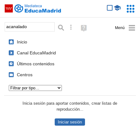
Mediateca de EducaMadrid
Saltar navegación
Servic
Educa
Palabra o frase:
Búsqueda avanzada
Ayuda
(en
ventana
Inicio
nueva)
Canal EducaMadrid
Últimos contenidos
Centros
Tipo de contenido:
Inicia sesión para aportar contenidos, crear listas de
reproducción...
Iniciar sesión