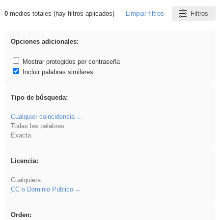
0
medios totales (hay filtros aplicados)
Limpiar filtros
Filtros
Resultados de: acanalado
Opciones adicionales:
Mostrar protegidos por contraseña
Incluir palabras similares
Tipo de búsqueda:
Cualquier coincidencia
Todas las palabras
Exacta
Licencia:
Cualquiera
CC
o Dominio Público
Orden: